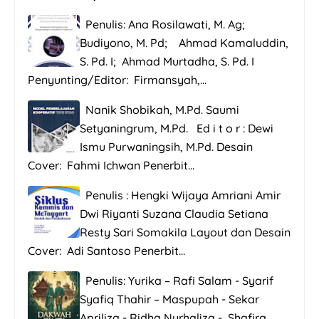
Penulis: Ana Rosilawati, M. Ag;
Budiyono, M. Pd; Ahmad Kamaluddin,
S. Pd. I; Ahmad Murtadha, S. Pd. I
Penyunting/Editor: Firmansyah,...
Nanik Shobikah, M.Pd. Saumi
Setyaningrum, M.Pd. Ed i t o r : Dewi
Ismu Purwaningsih, M.Pd. Desain
Cover: Fahmi Ichwan Penerbit...
Penulis : Hengki Wijaya Amriani Amir
Dwi Riyanti Suzana Claudia Setiana
Resty Sari Somakila Layout dan Desain
Cover: Adi Santoso Penerbit...
Penulis: Yurika – Rafi Salam - Syarif
Syafiq Thahir – Maspupah - Sekar
Apriliza - Ridha Nurhaliza - Shafira