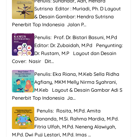
Penulis: Sunandar, Aan, Hendra
Sutrisna Editor : Muriadi, Ph. D Layout
& Desain Gambar: Hendra Sutrisna
Penerbit Top Indonesia Jalan P...
Penulis: Prof. Dr. Bistari Basuni, M.Pd
Editor: Dr. Zubaidah, M.Pd Penyunting:
Dr. Rustam, M.P Layout dan Desain
Cover: Nasir Dit...
Penulis: Eka Riana, M.Keb Sella Ridha
Agfiany, MKM Melly Nirma Syahrani,
M.Keb Layout & Desain Gambar Adi S
Penerbit Top Indonesia Ja...
Penulis: Rosita, M.Pd. Amita
Diananda, M.Si. Rahma Mardia, M.Pd.
Fitria Ulfah, M.Pd. Neneng Alawiyah,
M.Pd. Dwi Puji Lestari, M.Pd. Imas ...