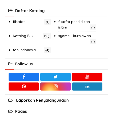
Daftar Katalog
filsafat
filsafat pendidikan
(1)
islam
(1)
Katalog Buku
syamsul kurniawan
(10)
(1)
top indonesia
(4)
Follow us
Laporkan Penyalahgunaan
Pages