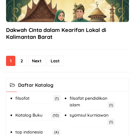
Dakwah Cinta dalam Kearifan Lokal di
Kalimantan Barat
1
2
Next
Last
Daftar Katalog
filsafat
filsafat pendidikan
(1)
islam
(1)
Katalog Buku
syamsul kurniawan
(10)
(1)
top indonesia
(4)