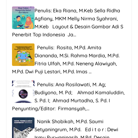
Penulis: Eka Riana, M.Keb Sella Ridha
Agfiany, MKM Melly Nirma Syahrani,
M.Keb Layout & Desain Gambar Adi S
Penerbit Top Indonesia Ja...
Penulis: Rosita, M.Pd. Amita
Diananda, M.Si. Rahma Mardia, M.Pd.
Fitria Ulfah, M.Pd. Neneng Alawiyah,
M.Pd. Dwi Puji Lestari, M.Pd. Imas ...
Penulis: Ana Rosilawati, M. Ag;
Budiyono, M. Pd; Ahmad Kamaluddin,
S. Pd. I; Ahmad Murtadha, S. Pd. I
Penyunting/Editor: Firmansyah,...
Nanik Shobikah, M.Pd. Saumi
Setyaningrum, M.Pd. Ed i t o r : Dewi
Ismu Purwaningsih, M.Pd. Desain