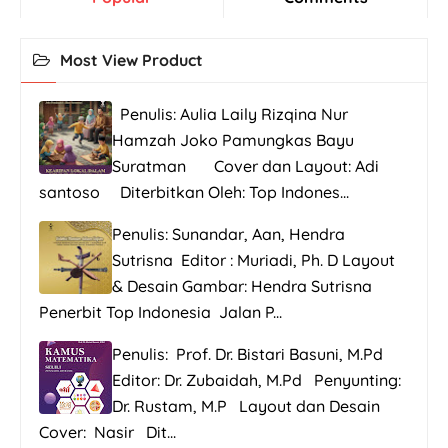
Most View Product
Penulis: Aulia Laily Rizqina Nur
Hamzah Joko Pamungkas Bayu
Suratman Cover dan Layout: Adi
santoso Diterbitkan Oleh: Top Indones...
Penulis: Sunandar, Aan, Hendra
Sutrisna Editor : Muriadi, Ph. D Layout
& Desain Gambar: Hendra Sutrisna
Penerbit Top Indonesia Jalan P...
Penulis: Prof. Dr. Bistari Basuni, M.Pd
Editor: Dr. Zubaidah, M.Pd Penyunting:
Dr. Rustam, M.P Layout dan Desain
Cover: Nasir Dit...