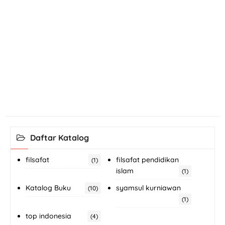
Daftar Katalog
filsafat
filsafat pendidikan
(1)
islam
(1)
Katalog Buku
syamsul kurniawan
(10)
(1)
top indonesia
(4)