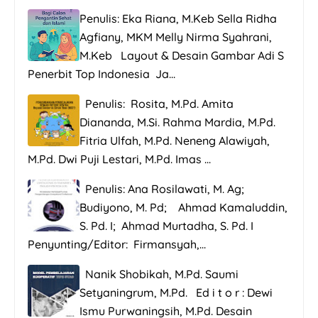
Penulis: Eka Riana, M.Keb Sella Ridha
Agfiany, MKM Melly Nirma Syahrani,
M.Keb Layout & Desain Gambar Adi S
Penerbit Top Indonesia Ja...
Penulis: Rosita, M.Pd. Amita
Diananda, M.Si. Rahma Mardia, M.Pd.
Fitria Ulfah, M.Pd. Neneng Alawiyah,
M.Pd. Dwi Puji Lestari, M.Pd. Imas ...
Penulis: Ana Rosilawati, M. Ag;
Budiyono, M. Pd; Ahmad Kamaluddin,
S. Pd. I; Ahmad Murtadha, S. Pd. I
Penyunting/Editor: Firmansyah,...
Nanik Shobikah, M.Pd. Saumi
Setyaningrum, M.Pd. Ed i t o r : Dewi
Ismu Purwaningsih, M.Pd. Desain