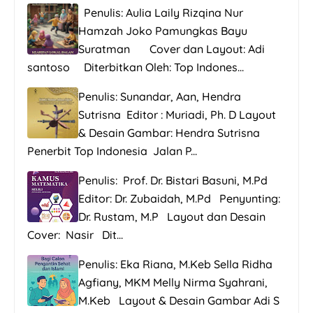
Penulis: Aulia Laily Rizqina Nur
Hamzah Joko Pamungkas Bayu
Suratman Cover dan Layout: Adi
santoso Diterbitkan Oleh: Top Indones...
Penulis: Sunandar, Aan, Hendra
Sutrisna Editor : Muriadi, Ph. D Layout
& Desain Gambar: Hendra Sutrisna
Penerbit Top Indonesia Jalan P...
Penulis: Prof. Dr. Bistari Basuni, M.Pd
Editor: Dr. Zubaidah, M.Pd Penyunting:
Dr. Rustam, M.P Layout dan Desain
Cover: Nasir Dit...
Penulis: Eka Riana, M.Keb Sella Ridha
Agfiany, MKM Melly Nirma Syahrani,
M.Keb Layout & Desain Gambar Adi S