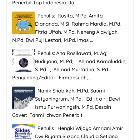
Penerbit Top Indonesia Ja...
Penulis: Rosita, M.Pd. Amita
Diananda, M.Si. Rahma Mardia, M.Pd.
Fitria Ulfah, M.Pd. Neneng Alawiyah,
M.Pd. Dwi Puji Lestari, M.Pd. Imas ...
Penulis: Ana Rosilawati, M. Ag;
Budiyono, M. Pd; Ahmad Kamaluddin,
S. Pd. I; Ahmad Murtadha, S. Pd. I
Penyunting/Editor: Firmansyah,...
Nanik Shobikah, M.Pd. Saumi
Setyaningrum, M.Pd. Ed i t o r : Dewi
Ismu Purwaningsih, M.Pd. Desain
Cover: Fahmi Ichwan Penerbit...
Penulis : Hengki Wijaya Amriani Amir
Dwi Riyanti Suzana Claudia Setiana