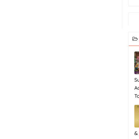
S
A
To
&