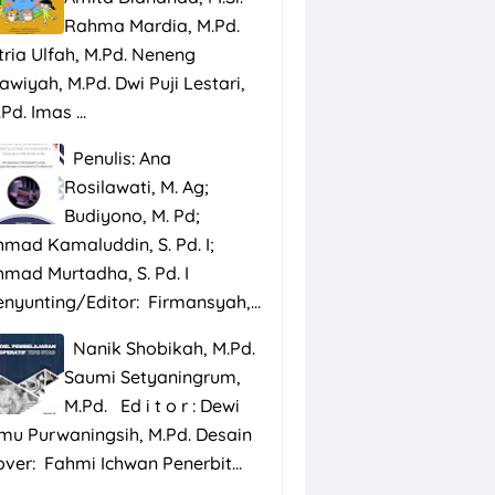
Rahma Mardia, M.Pd.
tria Ulfah, M.Pd. Neneng
awiyah, M.Pd. Dwi Puji Lestari,
Pd. Imas ...
Penulis: Ana
Rosilawati, M. Ag;
Budiyono, M. Pd;
hmad Kamaluddin, S. Pd. I;
hmad Murtadha, S. Pd. I
enyunting/Editor: Firmansyah,...
Nanik Shobikah, M.Pd.
Saumi Setyaningrum,
M.Pd. Ed i t o r : Dewi
smu Purwaningsih, M.Pd. Desain
over: Fahmi Ichwan Penerbit...