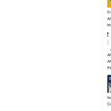
Fi
Al
M.
A
A
P
I
C