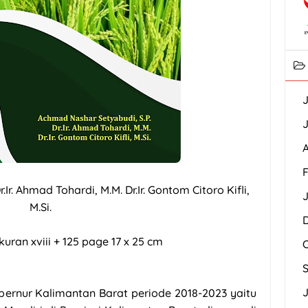
J
J
A
F
Ir. Ahmad Tohardi, M.M. Dr.Ir. Gontom Citoro Kifli,
M.Si.
uran xviii + 125 page 17 x 25 cm
J
bernur Kalimantan Barat periode 2018-2023 yaitu