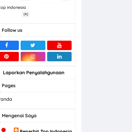
top indonesia
(4)
Follow us
Laporkan Penyalahgunaan
Pages
randa
Mengenai Saya
Penerbit Top Indonesia