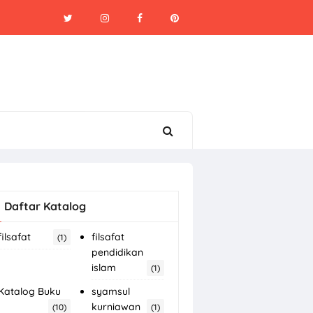
Daftar Katalog
filsafat
filsafat
(1)
pendidikan
islam
(1)
Katalog Buku
syamsul
kurniawan
(10)
(1)