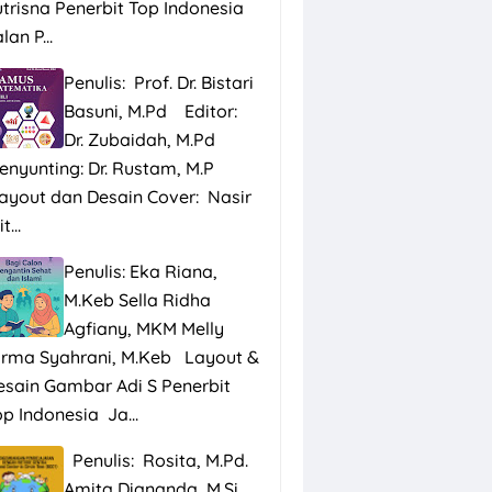
utrisna Penerbit Top Indonesia
lan P...
Penulis: Prof. Dr. Bistari
Basuni, M.Pd Editor:
Dr. Zubaidah, M.Pd
enyunting: Dr. Rustam, M.P
ayout dan Desain Cover: Nasir
t...
Penulis: Eka Riana,
M.Keb Sella Ridha
Agfiany, MKM Melly
irma Syahrani, M.Keb Layout &
esain Gambar Adi S Penerbit
p Indonesia Ja...
Penulis: Rosita, M.Pd.
Amita Diananda, M.Si.