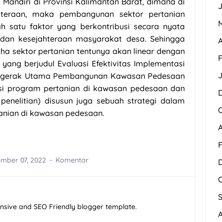
Mandiri di Provinsi Kalimantan Barat, dimana di
J
teraan, maka pembangunan sektor pertanian
h satu faktor yang berkontribusi secara nyata
dan kesejahteraan masyarakat desa. Sehingga
A
a sektor pertanian tentunya akan linear dengan
F
i yang berjudul Evaluasi Efektivitas Implementasi
nggerak Utama Pembangunan Kawasan Pedesaan
si program pertanian di kawasan pedesaan dan
penelitian) disusun juga sebuah strategi dalam
nian di kawasan pedesaan.
F
mber 07, 2022
Komentar
ponsive and SEO Friendly blogger template.