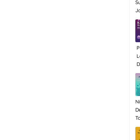
S
Ja
P
L
Di
N
D
To