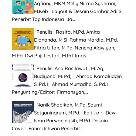
Agfiany, MKM Melly Nirma Syahrani,
M.Keb Layout & Desain Gambar Adi S
Penerbit Top Indonesia Ja...
Penulis: Rosita, M.Pd. Amita
Diananda, M.Si. Rahma Mardia, M.Pd.
Fitria Ulfah, M.Pd. Neneng Alawiyah,
M.Pd. Dwi Puji Lestari, M.Pd. Imas ...
Penulis: Ana Rosilawati, M. Ag;
Budiyono, M. Pd; Ahmad Kamaluddin,
S. Pd. I; Ahmad Murtadha, S. Pd. I
Penyunting/Editor: Firmansyah,...
Nanik Shobikah, M.Pd. Saumi
Setyaningrum, M.Pd. Ed i t o r : Dewi
Ismu Purwaningsih, M.Pd. Desain
Cover: Fahmi Ichwan Penerbit...