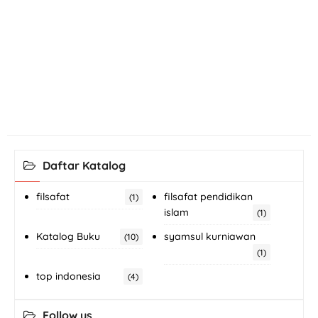
Daftar Katalog
filsafat
filsafat pendidikan
(1)
islam
(1)
Katalog Buku
syamsul kurniawan
(10)
(1)
top indonesia
(4)
Follow us