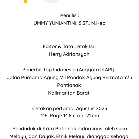
Penulis :
UMMY YUNIANTINI, S.ST., M.Keb
Editor & Tata Letak Isi :
Herry Adriansyah
Penerbit Top Indonesia (Anggota IKAPI)
Jalan Purnama Agung VII Pondok Agung Permata Y35
Pontianak
Kalimantan Barat
Cetakan pertama, Agustus 2023
116
Page
14.8
cm x
21
c
m
Penduduk di Kota Potianak didominasi oleh suku
Melayu, dan Dayak. Etnik Melayu dianggap sebagai