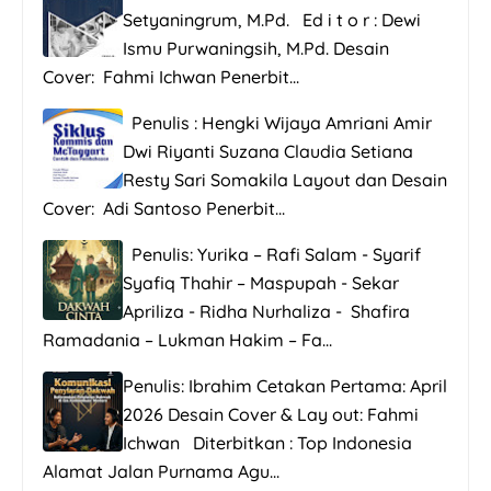
Setyaningrum, M.Pd. Ed i t o r : Dewi
Ismu Purwaningsih, M.Pd. Desain
Cover: Fahmi Ichwan Penerbit...
Penulis : Hengki Wijaya Amriani Amir
Dwi Riyanti Suzana Claudia Setiana
Resty Sari Somakila Layout dan Desain
Cover: Adi Santoso Penerbit...
Penulis: Yurika – Rafi Salam - Syarif
Syafiq Thahir – Maspupah - Sekar
Apriliza - Ridha Nurhaliza - Shafira
Ramadania – Lukman Hakim – Fa...
Penulis: Ibrahim Cetakan Pertama: April
2026 Desain Cover & Lay out: Fahmi
Ichwan Diterbitkan : Top Indonesia
Alamat Jalan Purnama Agu...