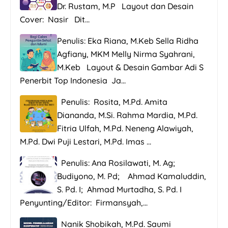
Dr. Rustam, M.P Layout dan Desain
Cover: Nasir Dit...
Penulis: Eka Riana, M.Keb Sella Ridha
Agfiany, MKM Melly Nirma Syahrani,
M.Keb Layout & Desain Gambar Adi S
Penerbit Top Indonesia Ja...
Penulis: Rosita, M.Pd. Amita
Diananda, M.Si. Rahma Mardia, M.Pd.
Fitria Ulfah, M.Pd. Neneng Alawiyah,
M.Pd. Dwi Puji Lestari, M.Pd. Imas ...
Penulis: Ana Rosilawati, M. Ag;
Budiyono, M. Pd; Ahmad Kamaluddin,
S. Pd. I; Ahmad Murtadha, S. Pd. I
Penyunting/Editor: Firmansyah,...
Nanik Shobikah, M.Pd. Saumi